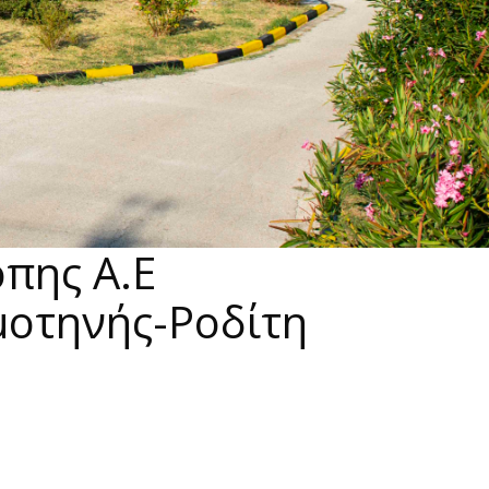
όπης Α.Ε
μοτηνής-Ροδίτη