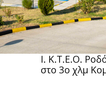
Ι. Κ.Τ.Ε.Ο. Ροδ
στο 3o χλμ Κο