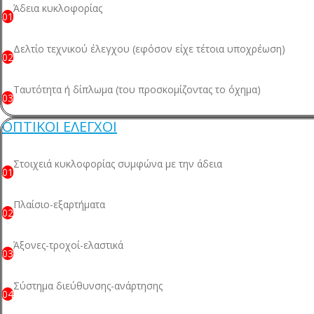
Άδεια κυκλοφορίας
01
Δελτίο τεχνικού έλεγχου (εφόσον είχε τέτοια υποχρέωση)
02
Ταυτότητα ή δίπλωμα (του προσκομίζοντας το όχημα)
03
ΟΠΤΙΚΟΙ ΕΛΕΓΧΟΙ
Στοιχειά κυκλοφορίας συμφώνα με την άδεια
01
Πλαίσιο-εξαρτήματα
02
Άξονες-τροχοί-ελαστικά
03
Σύστημα διεύθυνσης-ανάρτησης
04